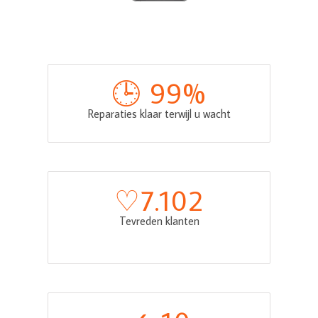
🕒 
99
%
Reparaties klaar terwijl u wacht
♡
7.102
Tevreden klanten